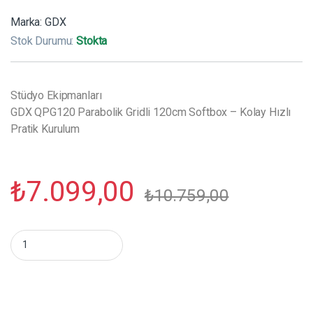
Marka:
GDX
Stok Durumu:
Stokta
Stüdyo Ekipmanları
GDX QPG120 Parabolik Gridli 120cm Softbox – Kolay Hızlı
Pratik Kurulum
₺
7.099,00
₺
10.759,00
GDX QPG120 Parabolik Gridli 120cm Softbox - Kolay Hızlı Prati