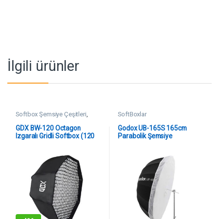
İlgili ürünler
Softbox Şemsiye Çeşitleri
,
SoftBoxlar
SoftBoxlar
GDX BW-120 Octagon
Godox UB-165S 165cm
Izgaralı Gridli Softbox (120
Parabolik Şemsiye
cm Bowens)