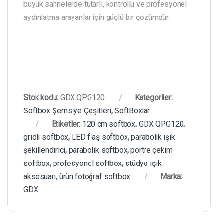
büyük sahnelerde tutarlı, kontrollü ve profesyonel
aydınlatma arayanlar için güçlü bir çözümdür.
Stok kodu:
GDX.QPG120
Kategoriler:
Softbox Şemsiye Çeşitleri
,
SoftBoxlar
Etiketler:
120 cm softbox
,
GDX QPG120
,
gridli softbox
,
LED flaş softbox
,
parabolik ışık
şekillendirici
,
parabolik softbox
,
portre çekim
softbox
,
profesyonel softbox
,
stüdyo ışık
aksesuarı
,
ürün fotoğraf softbox
Marka:
GDX