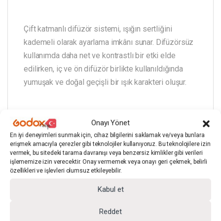
Çift katmanlı difüzör sistemi, ışığın sertliğini
kademeli olarak ayarlama imkânı sunar. Difüzörsüz
kullanımda daha net ve kontrastlı bir etki elde
edilirken, iç ve ön difüzör birlikte kullanıldığında
yumuşak ve doğal geçişli bir ışık karakteri oluşur.
Onayı Yönet
Dahil edilen
grid
, ışığın çevreye dağılmasını
En iyi deneyimleri sunmak için, cihaz bilgilerini saklamak ve/veya bunlara
sınırlandırarak konunun ön planda kalmasını sağlar.
erişmek amacıyla çerezler gibi teknolojiler kullanıyoruz. Bu teknolojilere izin
vermek, bu sitedeki tarama davranışı veya benzersiz kimlikler gibi verileri
Arka plan kontrolünün önemli olduğu portre, ürün ve
işlememize izin verecektir. Onay vermemek veya onayı geri çekmek, belirli
moda çekimlerinde etkili bir çözüm sunar.
özellikleri ve işlevleri olumsuz etkileyebilir.
Kabul et
Dayanıklı Yapı, Uzun Süreli
Reddet