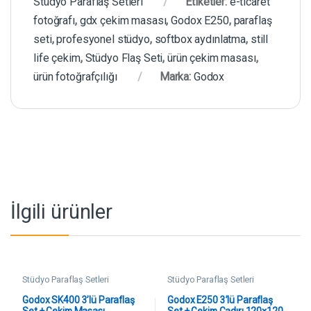
Stüdyo Paraflaş Setleri
Etiketler:
e-ticaret
fotoğrafı
,
gdx çekim masası
,
Godox E250
,
paraflaş
seti
,
profesyonel stüdyo
,
softbox aydınlatma
,
still
life çekim
,
Stüdyo Flaş Seti
,
ürün çekim masası
,
ürün fotoğrafçılığı
Marka:
Godox
İlgili ürünler
Stüdyo Paraflaş Setleri
Stüdyo Paraflaş Setleri
Godox SK400 3’lü Paraflaş
Godox E250 3’lü Paraflaş
Set + Çekim Masası
Set + Çekim Çadırı 120×120