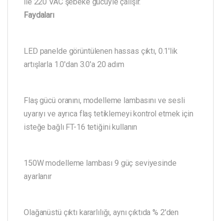
ile 220 VAC şebeke gücüyle çalışır.
Faydaları
LED panelde görüntülenen hassas çıktı, 0.1'lik
artışlarla 1.0'dan 3.0'a 20 adım
Flaş gücü oranını, modelleme lambasını ve sesli
uyarıyı ve ayrıca flaş tetiklemeyi kontrol etmek için
isteğe bağlı FT-16 tetiğini kullanın
150W modelleme lambası 9 güç seviyesinde
ayarlanır
Olağanüstü çıktı kararlılığı, aynı çıktıda % 2'den