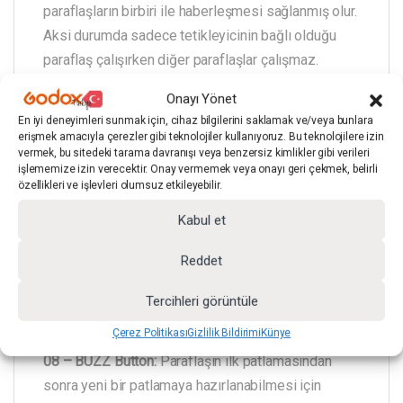
paraflaşların birbiri ile haberleşmesi sağlanmış olur.
Aksi durumda sadece tetikleyicinin bağlı olduğu
paraflaş çalışırken diğer paraflaşlar çalışmaz.
Onayı Yönet
En iyi deneyimleri sunmak için, cihaz bilgilerini saklamak ve/veya bunlara
07 – Modeling Lamp Output:
Paraflaş ile çekim
erişmek amacıyla çerezler gibi teknolojiler kullanıyoruz. Bu teknolojilere izin
yapıldığında çekim yaptığınız nesnesin etrafında
vermek, bu sitedeki tarama davranışı veya benzersiz kimlikler gibi verileri
işlememize izin verecektir. Onay vermemek veya onayı geri çekmek, belirli
gölge efekti oluşturmanızı sağlayacaktır. Bu buttona
özellikleri ve işlevleri olumsuz etkileyebilir.
yaklaşık 2 sn. kadar basılı tutulduğunda button
Kabul et
üzerindeki Led mavi renk olacak ve paraflaşın
gölge verme özelliği aktif hale gelecektir. Bu
Reddet
özelliği kapatmak için button üzerine yaklaşık 2 sn.
kadar basmanız yeterli olacaktır.
Tercihleri görüntüle
Çerez Politikası
Gizlilik Bildirimi
Künye
08 – BUZZ Button:
Paraflaşın ilk patlamasından
sonra yeni bir patlamaya hazırlanabilmesi için