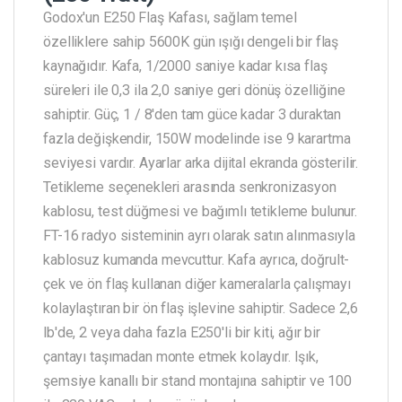
Godox'un E250 Flaş Kafası, sağlam temel
özelliklere sahip 5600K gün ışığı dengeli bir flaş
kaynağıdır. Kafa, 1/2000 saniye kadar kısa flaş
süreleri ile 0,3 ila 2,0 saniye geri dönüş özelliğine
sahiptir. Güç, 1 / 8'den tam güce kadar 3 duraktan
fazla değişkendir, 150W modelinde ise 9 karartma
seviyesi vardır. Ayarlar arka dijital ekranda gösterilir.
Tetikleme seçenekleri arasında senkronizasyon
kablosu, test düğmesi ve bağımlı tetikleme bulunur.
FT-16 radyo sisteminin ayrı olarak satın alınmasıyla
kablosuz kumanda mevcuttur. Kafa ayrıca, doğrult-
çek ve ön flaş kullanan diğer kameralarla çalışmayı
kolaylaştıran bir ön flaş işlevine sahiptir. Sadece 2,6
lb'de, 2 veya daha fazla E250'li bir kiti, ağır bir
çantayı taşımadan monte etmek kolaydır. Işık,
şemsiye kanallı bir stand montajına sahiptir ve 100