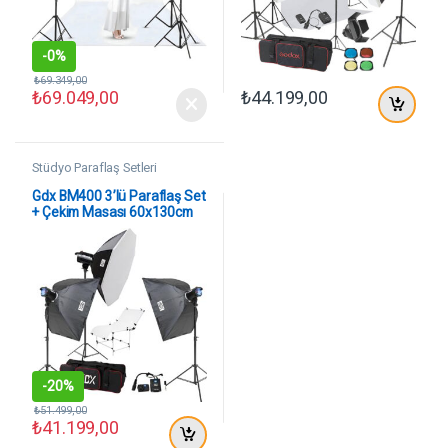
-
0%
₺
69.349,00
₺
69.049,00
₺
44.199,00
Stüdyo Paraflaş Setleri
Gdx BM400 3’lü Paraflaş Set
+ Çekim Masası 60x130cm
-
20%
₺
51.499,00
₺
41.199,00