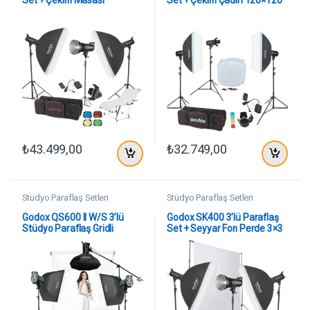
60x130cm
cm
₺
43.499,00
₺
32.749,00
Stüdyo Paraflaş Setleri
Stüdyo Paraflaş Setleri
Godox QS600 II W/S 3’lü
Godox SK400 3’lü Paraflaş
Stüdyo Paraflaş Gridli
Set + Seyyar Fon Perde 3×3
SoftBox Kit (600 Watt) &
Metre
Stüdyo Fon Perde Sistemi