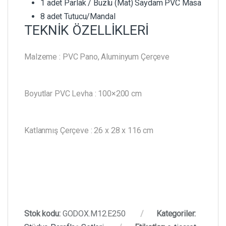
1 adet Parlak / Buzlu (Mat) Saydam PVC Masa
8 adet Tutucu/Mandal
TEKNİK ÖZELLİKLERİ
Malzeme : PVC Pano, Aluminyum Çerçeve
Boyutlar PVC Levha : 100×200 cm
Katlanmış Çerçeve : 26 x 28 x 116 cm
Stok kodu:
GODOX.M12.E250
Kategoriler: