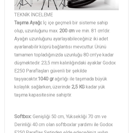
TEKNİK İNCELEME
Taşıma Ayağı:
İç içe geçmeli bir sisteme sahip
olup, uzunluğunu max.
200 cm
ve min. 81 cm'dir.
Ayağın uzunluğunu ayarlayabileceğiniz iki adet
ayarlanabilir köprü bağlantısı mevcuttur. Ürünü
tamamen topladığınızda uzunluğu 80 cm’ye kadar
düşmektedir. 23,5 mm kalınlığındaki ayaklar Godox
E250 Paraflaşları güvenli bir şekilde
taşıyacaktır.
1040 gr
ağırlığı ile taşımada büyük
kolaylık sağlarken, üzerinde
2,5 KG
kadar yük
taşıma kapasitesine sahiptir.
Softbox:
Genişliği 50 cm, Yüksekliği 70 cm ve
Derinliği 40 cm olan softboxlar yardımı ile Godox
E250 Paraflaş Setinden elde edeceğiniz ışığın