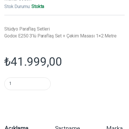
Stok Durumu:
Stokta
Stüdyo Paraflaş Setleri
Godox E250 3’lü Paraflaş Set + Çekim Masası 1×2 Metre
₺
41.999,00
Godox E250 3'lü Paraflaş Set + Çekim Masası 1x2 Metre mikta
Açıklama
Şartname
Marka