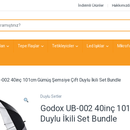
İndirimli Ürünler
Hakkımızd
arı
Tepe Flaşlar
Tetikleyiciler
Led Işıklar
Mikrof
002 40inç 101cm Gümüş Şemsiye Çift Duylu İkili Set Bundle
Duylu Setler
Godox UB-002 40inç 10
Duylu İkili Set Bundle