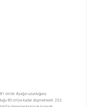
81 cm'dir. Ayağın uzunluğunu
nluğu 80 cm’ye kadar düşmektedir. 23,5
tatif kullanımlarda büyük kolaylık