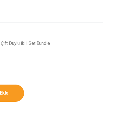
t Duylu İkili Set Bundle
t Duylu İkili Set Bundle miktar
Ekle