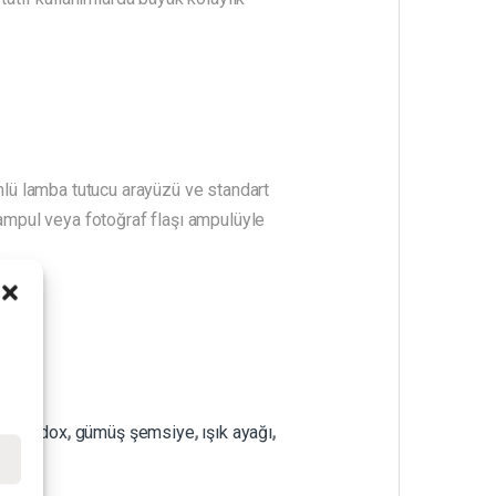
önlü lamba tutucu arayüzü ve standart
 ampul veya fotoğraf flaşı ampulüyle
i
nı
,
godox
,
gümüş şemsiye
,
ışık ayağı
,
e