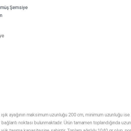
ümüş Şemsiye
cm
ye
bu ışık ayağının maksimum uzunluğu 200 cm, minimum uzunluğu ise 
lir bağlantı noktası bulunmaktadır. Ürün tamamen toplandığında uzu
 yük taşıma kapasitesine sahiptir. Toplam ağırlığı 1040 gr olup, por