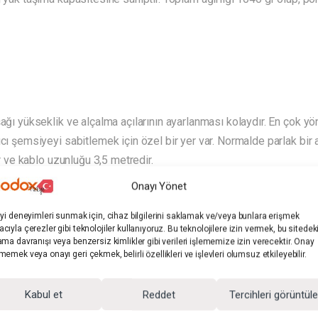
şağı yükseklik ve alçalma açılarının ayarlanması kolaydır. En çok y
ıcı şemsiyeyi sabitlemek için özel bir yer var. Normalde parlak bir
ır ve kablo uzunluğu 3,5 metredir.
Onayı Yönet
iyi deneyimleri sunmak için, cihaz bilgilerini saklamak ve/veya bunlara erişmek
cıyla çerezler gibi teknolojiler kullanıyoruz. Bu teknolojilere izin vermek, bu sitedek
ama davranışı veya benzersiz kimlikler gibi verileri işlememize izin verecektir. Onay
memek veya onayı geri çekmek, belirli özellikleri ve işlevleri olumsuz etkileyebilir.
tegoriler:
Duylu Setler
Etiketler:
E27 duy
,
fotoğraf ekipma
Kabul et
Reddet
Tercihleri görüntül
yo ışığı
,
ürün çekimi
,
video aydınlatma
Marka:
Godox