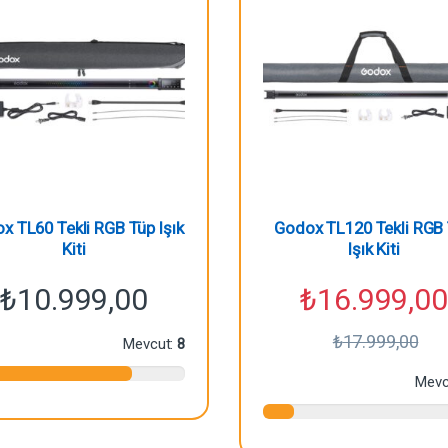
x TL60 Tekli RGB Tüp Işık
Godox TL120 Tekli RGB
Kiti
Işık Kiti
₺
10.999,00
₺
16.999,00
₺
17.999,00
Mevcut:
8
Mevc