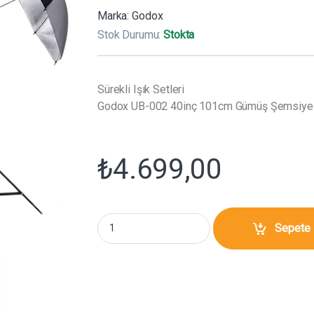
Marka:
Godox
Stok Durumu:
Stokta
Sürekli Işık Setleri
Godox UB-002 40inç 101cm Gümüş Şemsiye Çif
₺
4.699,00
Godox UB-002 40inç 101cm Gümüş Şemsiye Çif
Sepete 