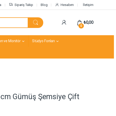
a
Sipariş Takip
Blog
Hesabım
İletişim
₺
0,00
0
on ve Monitör
Stüdyo Fonları
1cm Gümüş Şemsiye Çift