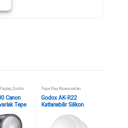
laşlar
,
Godox
Tepe Flaş Aksesuarları
00 Canon
Godox AK-R22
varlak Tepe
Katlanabilir Silikon
Difüzör