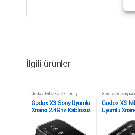
İlgili ürünler
Godox Tetikleyiciler
,
Sony
Godox Tetikleyicil
Uyumlu Tetikleyiciler
Uyumlu Tetikleyici
Godox X3 Sony Uyumlu
Godox X3 Ni
Xnano 2.4Ghz Kablosuz
Uyumlu Xnan
Dokunmatik Ekranlı TTL
Kablosuz Do
Flaş Tetikleyici
Ekranlı TTL F
Tetikleyici