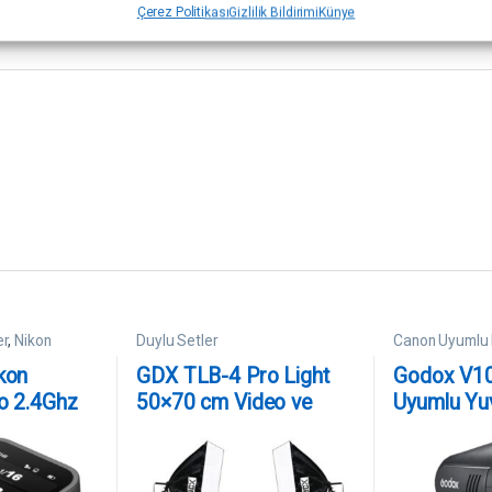
Çerez Politikası
Gizlilik Bildirimi
Künye
er
,
Nikon
Duylu Setler
Canon Uyumlu F
ler
Tepe Flaşları
kon
GDX TLB-4 Pro Light
Godox V1
o 2.4Ghz
50×70 cm Video ve
Uyumlu Yu
kunmatik
Fotoğraf Çekim 2’li
Flaşı
laş
SoftBox Seti – 4 Duylu
Softbox – Lambasız