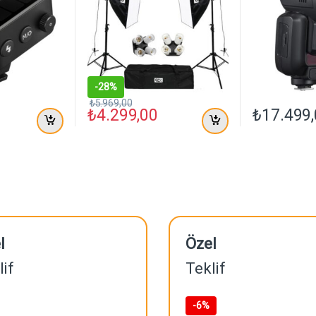
-
28%
₺
5.969,00
₺
4.299,00
₺
17.499
l
Özel
lif
Teklif
-
6%