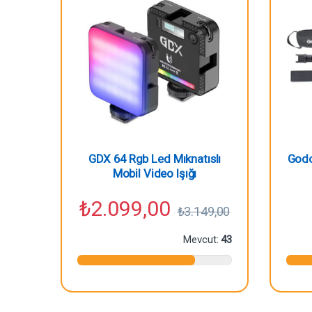
GDX 64 Rgb Led Mıknatıslı
Godo
Mobil Video Işığı
₺
2.099,00
₺
3.149,00
Mevcut:
43