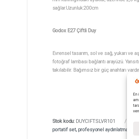
sağlar.Uzunluk:200cm
Godox E27 Çiftli Duy
Evrensel tasarım, sol ve sağ, yukarı ve a
fotoğraf lambası bağlantı arayüzü. Yansıt
takılabilir. Bağımsız bir güç anahtarı vard
En 
ama
tar
ver
Stok kodu:
DUY.CIFT.SLVR101
Ka
portatif set
,
profesyonel aydınlatma
,
stüd