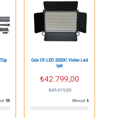
 Tüp
Gdx CF-LED 2020C Video Led
Işık
₺
42.799,00
₺
69.019,00
ut:
38
Mevcut:
6