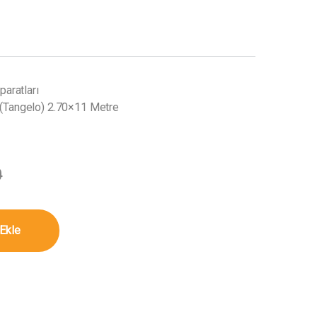
aratları
(Tangelo) 2.70×11 Metre
0
Tangelo) 2.70x11 Metre miktar
Ekle