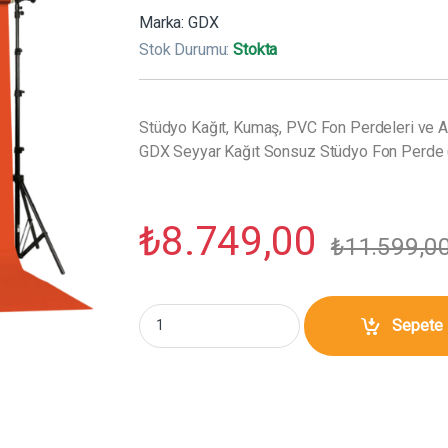
Marka:
GDX
Stok Durumu:
Stokta
Stüdyo Kağıt, Kumaş, PVC Fon Perdeleri ve Ap
GDX Seyyar Kağıt Sonsuz Stüdyo Fon Perde 
₺
8.749,00
₺
11.599,0
GDX Seyyar Kağıt Sonsuz Stüdyo Fon Perde (
Sepete 