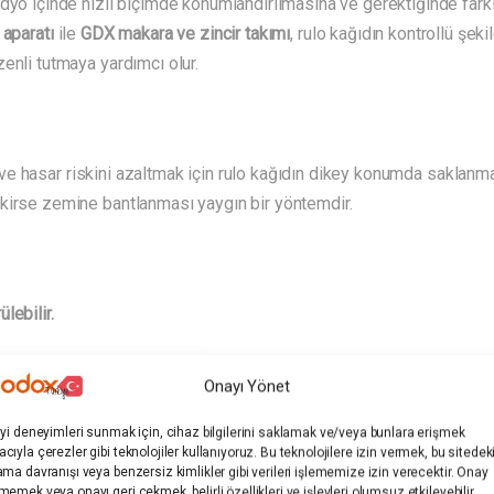
dyo içinde hızlı biçimde konumlandırılmasına ve gerektiğinde farkl
aparatı
ile
GDX makara ve zincir takımı
, rulo kağıdın kontrollü şek
enli tutmaya yardımcı olur.
 ve hasar riskini azaltmak için rulo kağıdın dikey konumda saklanma
kirse zemine bantlanması yaygın bir yöntemdir.
lebilir.
Onayı Yönet
iyi deneyimleri sunmak için, cihaz bilgilerini saklamak ve/veya bunlara erişmek
cıyla çerezler gibi teknolojiler kullanıyoruz. Bu teknolojilere izin vermek, bu sitedek
ama davranışı veya benzersiz kimlikler gibi verileri işlememize izin verecektir. Onay
memek veya onayı geri çekmek, belirli özellikleri ve işlevleri olumsuz etkileyebilir.