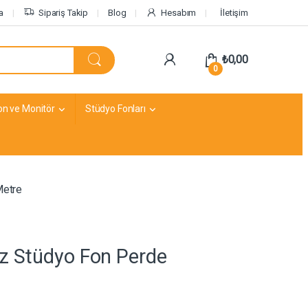
a
Sipariş Takip
Blog
Hesabım
İletişim
₺
0,00
0
on ve Monitör
Stüdyo Fonları
Metre
z Stüdyo Fon Perde
e