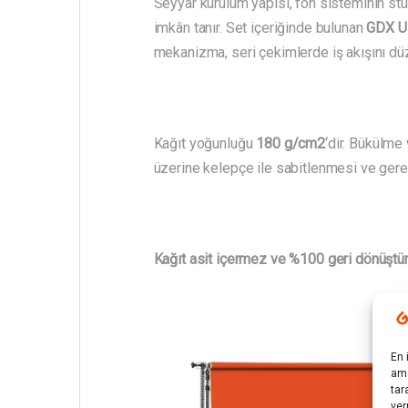
Seyyar kurulum yapısı, fon sisteminin stü
imkân tanır. Set içeriğinde bulunan
GDX U 
mekanizma, seri çekimlerde iş akışını düz
Kağıt yoğunluğu
180 g/cm2
‘dir. Bükülme
üzerine kelepçe ile sabitlenmesi ve gere
Kağıt asit içermez ve %100 geri dönüştürü
En 
ama
tar
ver