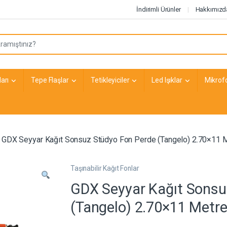
İndirimli Ürünler
Hakkımızd
arı
Tepe Flaşlar
Tetikleyiciler
Led Işıklar
Mikrof
GDX Seyyar Kağıt Sonsuz Stüdyo Fon Perde (Tangelo) 2.70×11 
Taşınabilir Kağıt Fonlar
GDX Seyyar Kağıt Sonsu
(Tangelo) 2.70×11 Metr