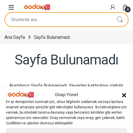
Navigasyona atla
İçeriğe geç
0
Ara:
Ana Sayfa
Sayfa Bulunamadı
Sayfa Bulunamadı
Aradığınız Sayfa Bulunamadı. Yayından kaldırılmış olabilir.
Arama panelinden ilgili ürünü veya sayfayı arayabilirsiniz.
Onayı Yönet
En iyi deneyimleri sunmak için, cihaz bilgilerini saklamak ve/veya bunlara
erişmek amacıyla çerezler gibi teknolojiler kullanıyoruz. Bu teknolojilere izin
vermek, bu sitedeki tarama davranışı veya benzersiz kimlikler gibi verileri
Hızlı Bağlantılar
işlememize izin verecektir. Onay vermemek veya onayı geri çekmek, belirli
özellikleri ve işlevleri olumsuz etkileyebilir.
Kullanıcı Sözleşmeleri