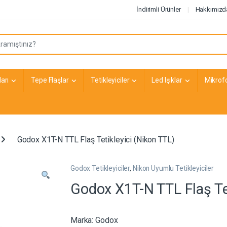
İndirimli Ürünler
Hakkımızd
arı
Tepe Flaşlar
Tetikleyiciler
Led Işıklar
Mikrof
Godox X1T-N TTL Flaş Tetikleyici (Nikon TTL)
Godox Tetikleyiciler
,
Nikon Uyumlu Tetikleyiciler
Godox X1T-N TTL Flaş Tet
Marka:
Godox