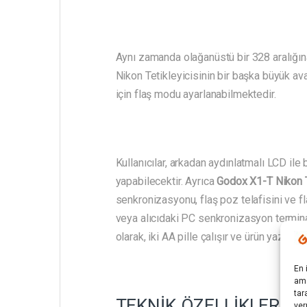
Aynı zamanda olağanüstü bir 328 aralığına
Nikon Tetikleyicisinin bir başka büyük av
için flaş modu ayarlanabilmektedir.
Kullanıcılar, arkadan aydınlatmalı LCD il
yapabilecektir. Ayrıca
Godox X1-T Nikon T
senkronizasyonu, flaş poz telafisini ve fl
veya alıcıdaki PC senkronizasyon terminali
olarak, iki AA pille çalışır ve ürün yazılı
En 
ama
tar
TEKNİK ÖZELLİKLER
ver