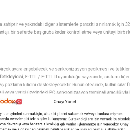
 sahiptir ve yakındaki diğer sistemlerle paraziti sınırlamak için 32
antajı, bir seferde beş gruba kadar kontrol etme veya üniteyi birbir
e birçok ayara erişebilecek ve senkronizasyon gecikmesi ve tetikle
etikleyicisi
, E-TTL / E-TTL II uyumluluğu sayesinde, sistem diğer a
aş pozlama kilidini destekleyecektir. Bunun ötesinde, kullanıcılar fl
 veya verici üzerindeki PC senkronizasyon terminali aracılığıyla bi
mı güncellemeleri için bir mikro-USB bağlantı noktasına sahiptir.
Onayı Yönet
iyi deneyimleri sunmak için, cihaz bilgilerini saklamak ve/veya bunlara erişmek
cıyla çerezler gibi teknolojiler kullanıyoruz. Bu teknolojilere izin vermek, bu sitedek
ama davranışı veya benzersiz kimlikler gibi verileri işlememize izin verecektir. Onay
memek veya onayı geri çekmek, belirli özellikleri ve işlevleri olumsuz etkileyebilir.