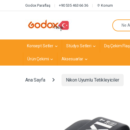
Navigasyona atla
İçeriğe geç
Godox Paraflaş
+90 535 463 66 36
Konum
Arayın:
Konsept Setler
Stüdyo Setleri
Dış Çekim Flaşl
Ürün Çekimi
Aksesuarlar
Ana Sayfa
Nikon Uyumlu Tetikleyiciler