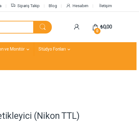
a
Sipariş Takip
Blog
Hesabım
İletişim
₺
0,00
0
on ve Monitör
Stüdyo Fonları
ikleyici (Nikon TTL)