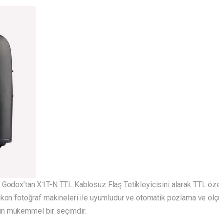
Godox’tan X1T-N TTL Kablosuz Flaş Tetikleyicisini alarak TTL özell
ikon fotoğraf makineleri ile uyumludur ve otomatik pozlama ve ölç
 için mükemmel bir seçimdir.