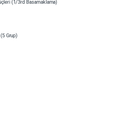
üçleri (1/3rd Basamaklama)
 (5 Grup)