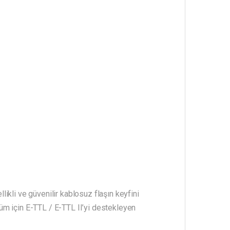
ikli ve güvenilir kablosuz flaşın keyfini
üm için E-TTL / E-TTL II’yi destekleyen