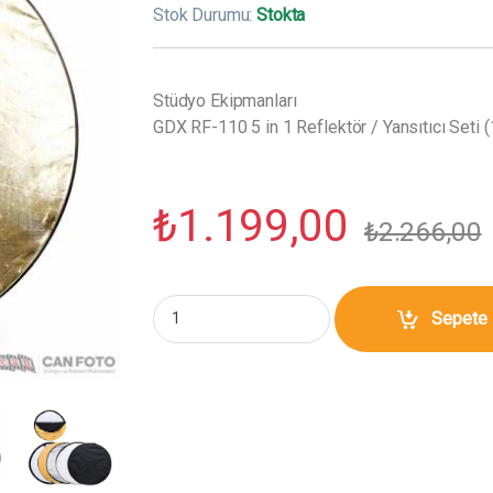
Stok Durumu:
Stokta
Stüdyo Ekipmanları
GDX RF-110 5 in 1 Reflektör / Yansıtıcı Seti 
₺
1.199,00
₺
2.266,00
GDX RF-110 5 in 1 Reflektör / Yansıtıcı Seti 
Sepete 