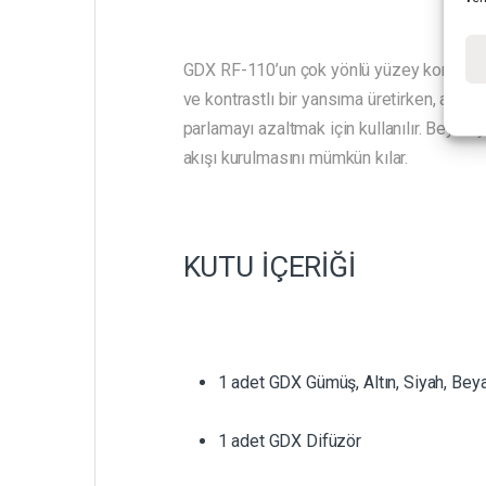
GDX RF-110’un çok yönlü yüzey kombinasy
ve kontrastlı bir yansıma üretirken, altın
parlamayı azaltmak için kullanılır. Beyaz y
akışı kurulmasını mümkün kılar.
KUTU İÇERİĞİ
1 adet GDX Gümüş, Altın, Siyah, Beya
1 adet GDX Difüzör