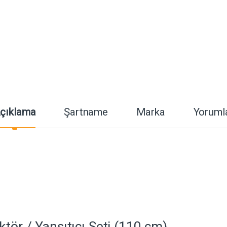
çıklama
Şartname
Marka
Yoruml
tör / Yansıtıcı Seti (110 cm)