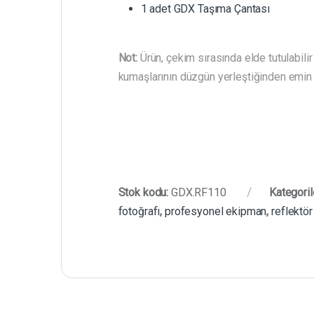
1 adet GDX Taşıma Çantası
Not:
Ürün, çekim sırasında elde tutulabili
kumaşlarının düzgün yerleştiğinden emin o
Stok kodu:
GDX.RF110
Kategoril
fotoğrafı
,
profesyonel ekipman
,
reflektör