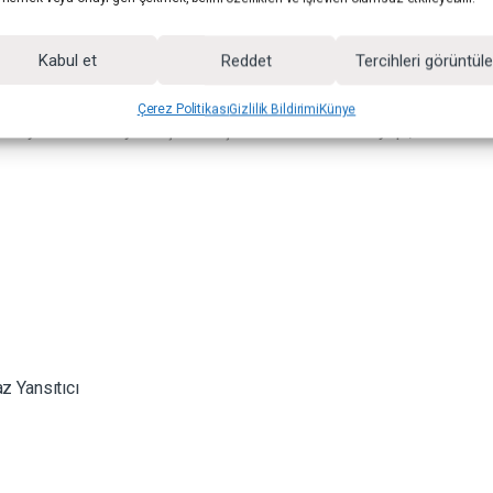
Kabul et
Reddet
Tercihleri görüntül
onu, çekim senaryosuna göre ışık karakterinin hızlıca ayarlanma
 yüzey daha sıcak bir ışık algısı oluşturur. Siyah yüzey, istenmeyen
Çerez Politikası
Gizlilik Bildirimi
Künye
üzey ise nötr ve yumuşak bir ışık kalitesi sunar. Bu yapı, tek bir set 
z Yansıtıcı