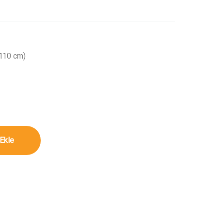
(110 cm)
(110 cm) miktar
Ekle