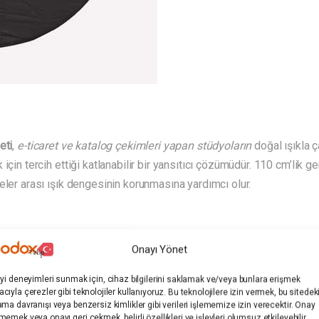
eti
,
e-ticaret ve katalog çekimleri yapan stüdyoların
doğal ışıkla ç
için tercih ettiği katlanabilir bir yansıtıcı çözümüdür. 110 cm’lik 
eler arası ışık dengesinin korunmasına yardımcı olur.
Onayı Yönet
ekimlerde kontrastın düşürülmesi amacıyla difüzör yüzeyle birlikte k
 devam etmesini destekler. Katlanabilir yapı, açık ölçüsünün yaklaş
iyi deneyimleri sunmak için, cihaz bilgilerini saklamak ve/veya bunlara erişmek
vantajı sağlar.
cıyla çerezler gibi teknolojiler kullanıyoruz. Bu teknolojilere izin vermek, bu sitedek
ama davranışı veya benzersiz kimlikler gibi verileri işlememize izin verecektir. Onay
memek veya onayı geri çekmek, belirli özellikleri ve işlevleri olumsuz etkileyebilir.