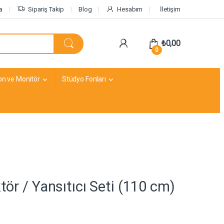
a
Sipariş Takip
Blog
Hesabım
İletişim
₺
0,00
0
on ve Monitör
Stüdyo Fonları
tör / Yansıtıcı Seti (110 cm)