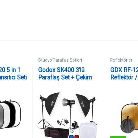
Stüdyo Paraflaş Setleri
Reflektörler
0 5 in 1
Godox SK400 3’lü
GDX RF-12
nsıtıcı Seti
Paraflaş Set + Çekim
Reflektör /
Çadırı 60x60cm
(120×180 