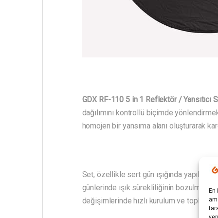
GDX RF-110 5 in 1 Reflektör / Yansıtıcı S
dağılımını kontrollü biçimde yönlendirmek 
homojen bir yansıma alanı oluşturarak kar
Set, özellikle sert gün ışığında yapılan ç
günlerinde ışık sürekliliğinin bozulmadan
En 
değişimlerinde hızlı kurulum ve toplama a
ama
tar
ver