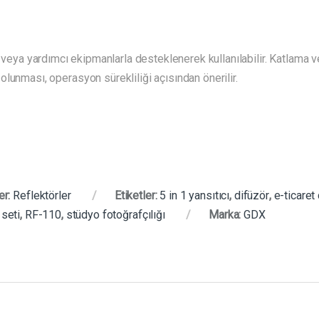
r veya yardımcı ekipmanlarla desteklenerek kullanılabilir. Katlama 
lunması, operasyon sürekliliği açısından önerilir.
er:
Reflektörler
Etiketler:
5 in 1 yansıtıcı
,
difüzör
,
e-ticaret
 seti
,
RF-110
,
stüdyo fotoğrafçılığı
Marka:
GDX