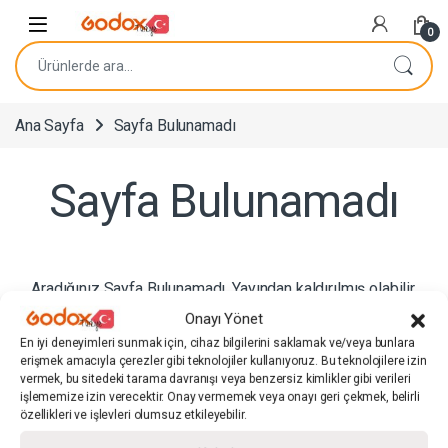
Navigasyona atla
İçeriğe geç
0
Ara:
Ana Sayfa
Sayfa Bulunamadı
Sayfa Bulunamadı
Aradığınız Sayfa Bulunamadı. Yayından kaldırılmış olabilir.
Arama panelinden ilgili ürünü veya sayfayı arayabilirsiniz.
Onayı Yönet
En iyi deneyimleri sunmak için, cihaz bilgilerini saklamak ve/veya bunlara
erişmek amacıyla çerezler gibi teknolojiler kullanıyoruz. Bu teknolojilere izin
vermek, bu sitedeki tarama davranışı veya benzersiz kimlikler gibi verileri
Hızlı Bağlantılar
işlememize izin verecektir. Onay vermemek veya onayı geri çekmek, belirli
özellikleri ve işlevleri olumsuz etkileyebilir.
Kullanıcı Sözleşmeleri