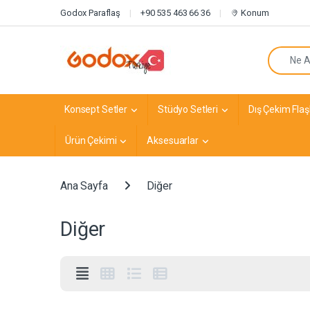
Navigasyona atla
İçeriğe geç
Godox Paraflaş
+90 535 463 66 36
Konum
Arayın:
Konsept Setler
Stüdyo Setleri
Dış Çekim Flaşl
Ürün Çekimi
Aksesuarlar
Ana Sayfa
Diğer
Diğer