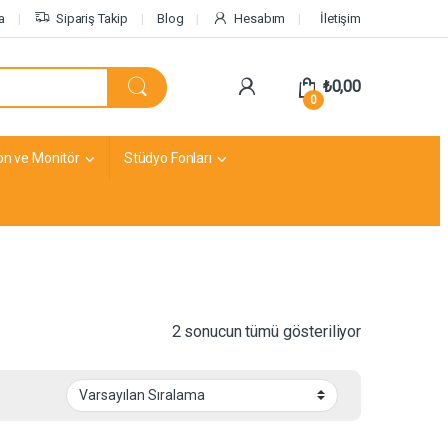
a
Sipariş Takip
Blog
Hesabım
İletişim
₺
0,00
0
on ve Monitör
Stüdyo Fonları
2 sonucun tümü gösteriliyor