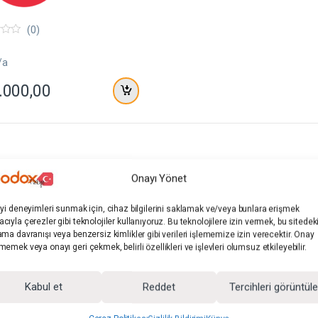
(0)
/a
.000,00
Onayı Yönet
l
Özel
iyi deneyimleri sunmak için, cihaz bilgilerini saklamak ve/veya bunlara erişmek
cıyla çerezler gibi teknolojiler kullanıyoruz. Bu teknolojilere izin vermek, bu sitedek
lif
Teklif
ama davranışı veya benzersiz kimlikler gibi verileri işlememize izin verecektir. Onay
memek veya onayı geri çekmek, belirli özellikleri ve işlevleri olumsuz etkileyebilir.
-
6%
Kabul et
Reddet
Tercihleri görüntül