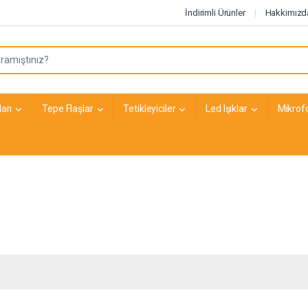
İndirimli Ürünler
Hakkımızd
arı
Tepe Flaşlar
Tetikleyiciler
Led Işıklar
Mikrof