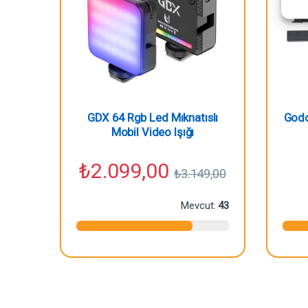
GDX 64 Rgb Led Mıknatıslı
Godo
Mobil Video Işığı
₺
2.099,00
₺
3.149,00
Mevcut:
43