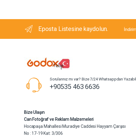
Eposta Listesine kaydolun.
İndiri
Sorularınız mı var? Bize 7/24 Whatsappdan Yazabili
+90535 463 6636
Bize Ulaşın
Can Fotoğraf ve Reklam Malzemeleri
Hocapaşa Mahallesi Muradiye Caddesi Hayyam Çarşısı
No : 17-19 Kat: 3/306