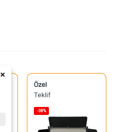
Özel
i
Teklif
-
38%
e