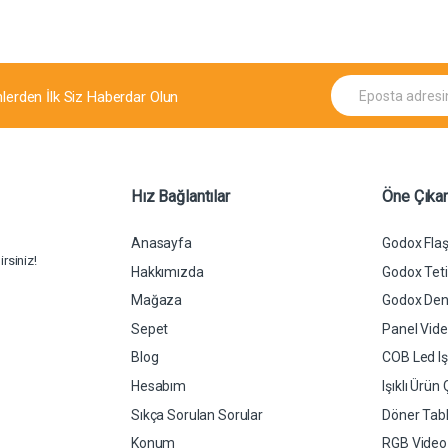
E
mlerden İlk Siz Haberdar Olun
p
o
s
t
a
*
Hız Bağlantılar
Öne Çıkan
Anasayfa
Godox Flaş
rsiniz!
Hakkımızda
Godox Tetik
Mağaza
Godox Dent
Sepet
Panel Video
Blog
COB Led Işı
Hesabım
Işıklı Ürün
Sıkça Sorulan Sorular
Döner Tabl
Konum
RGB Video L