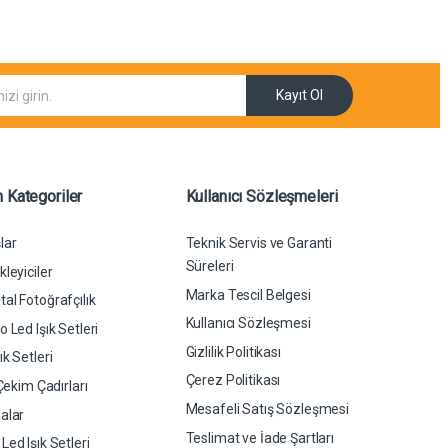
Kayıt Ol
 Kategoriler
Kullanıcı Sözleşmeleri
lar
Teknik Servis ve Garanti
Süreleri
leyiciler
Marka Tescil Belgesi
al Fotoğrafçılık
Kullanıcı Sözleşmesi
 Led Işık Setleri
Gizlilik Politikası
k Setleri
Çerez Politikası
 Çekim Çadırları
Mesafeli Satış Sözleşmesi
alar
Teslimat ve İade Şartları
ed Işık Setleri