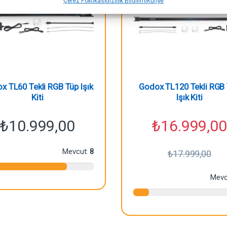
Çerez Politikası
Gizlilik Bildirimi
Künye
x TL60 Tekli RGB Tüp Işık
Godox TL120 Tekli RGB
Kiti
Işık Kiti
₺
10.999,00
₺
16.999,00
Mevcut:
8
₺
17.999,00
Mevc