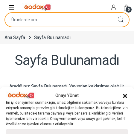
Navigasyona atla
İçeriğe geç
0
Ara:
Ana Sayfa
Sayfa Bulunamadı
Sayfa Bulunamadı
Aradığınız Sayfa Bulunamadı. Yayından kaldırılmış olabilir.
Arama panelinden ilgili ürünü veya sayfayı arayabilirsiniz.
Onayı Yönet
En iyi deneyimleri sunmak için, cihaz bilgilerini saklamak ve/veya bunlara
erişmek amacıyla çerezler gibi teknolojiler kullanıyoruz. Bu teknolojilere izin
vermek, bu sitedeki tarama davranışı veya benzersiz kimlikler gibi verileri
Hızlı Bağlantılar
işlememize izin verecektir. Onay vermemek veya onayı geri çekmek, belirli
özellikleri ve işlevleri olumsuz etkileyebilir.
Kullanıcı Sözleşmeleri