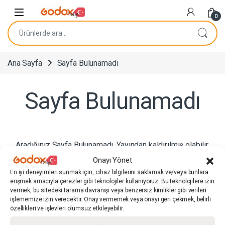
Navigasyona atla
İçeriğe geç
0
Ara:
Ana Sayfa
Sayfa Bulunamadı
Sayfa Bulunamadı
Aradığınız Sayfa Bulunamadı. Yayından kaldırılmış olabilir.
Arama panelinden ilgili ürünü veya sayfayı arayabilirsiniz.
Onayı Yönet
En iyi deneyimleri sunmak için, cihaz bilgilerini saklamak ve/veya bunlara
erişmek amacıyla çerezler gibi teknolojiler kullanıyoruz. Bu teknolojilere izin
vermek, bu sitedeki tarama davranışı veya benzersiz kimlikler gibi verileri
Hızlı Bağlantılar
işlememize izin verecektir. Onay vermemek veya onayı geri çekmek, belirli
özellikleri ve işlevleri olumsuz etkileyebilir.
Kullanıcı Sözleşmeleri