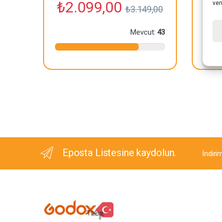
₺
2.099,00
ver
₺
3.149,00
Mevcut:
43
Eposta Listesine kaydolun.
İndiri