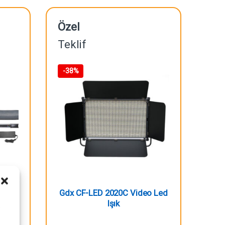
Özel
Teklif
-
38%
 Tüp
Gdx CF-LED 2020C Video Led
Işık
i