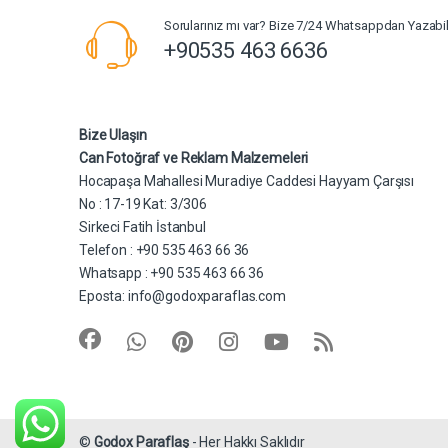
Sorularınız mı var? Bize 7/24 Whatsappdan Yazabili
+90535 463 6636
Bize Ulaşın
Can Fotoğraf ve Reklam Malzemeleri
Hocapaşa Mahallesi Muradiye Caddesi Hayyam Çarşısı
No : 17-19 Kat: 3/306
Sirkeci Fatih İstanbul
Telefon : +90 535 463 66 36
Whatsapp : +90 535 463 66 36
Eposta:
info@godoxparaflas.com
©
Godox Paraflaş
- Her Hakkı Saklıdır