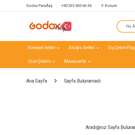
Navigasyona atla
İçeriğe geç
Godox Paraflaş
+90 535 463 66 36
Konum
Arayın:
Konsept Setler
Stüdyo Setleri
Dış Çekim Flaşl
Ürün Çekimi
Aksesuarlar
Ana Sayfa
Sayfa Bulunamadı
Aradığınız Sayfa Bulunama