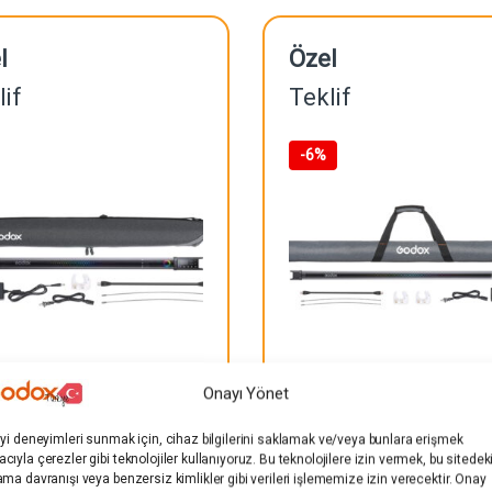
l
Özel
lif
Teklif
-
6%
Onayı Yönet
x TL60 Tekli RGB Tüp Işık
Godox TL120 Tekli RGB
iyi deneyimleri sunmak için, cihaz bilgilerini saklamak ve/veya bunlara erişmek
Kiti
Işık Kiti
cıyla çerezler gibi teknolojiler kullanıyoruz. Bu teknolojilere izin vermek, bu sitedek
ama davranışı veya benzersiz kimlikler gibi verileri işlememize izin verecektir. Onay