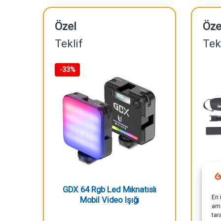
Özel
Öze
Teklif
Tek
-
33%
GDX 64 Rgb Led Mıknatıslı
Godo
En 
Mobil Video Işığı
ama
tar