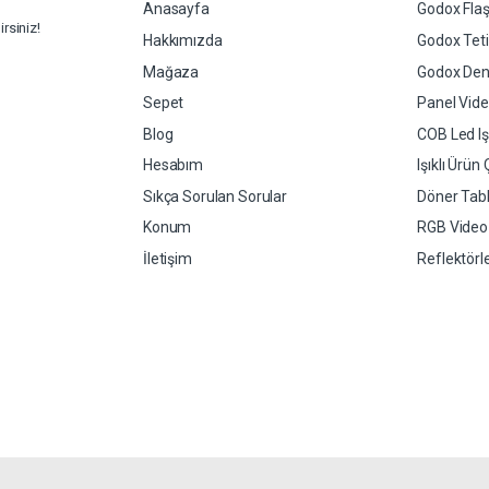
Anasayfa
Godox Flaş
rsiniz!
Hakkımızda
Godox Tetik
Mağaza
Godox Dent
Sepet
Panel Video
Blog
COB Led Işı
Hesabım
Işıklı Ürün
Sıkça Sorulan Sorular
Döner Tabl
Konum
RGB Video L
İletişim
Reflektörl