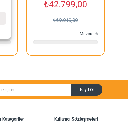
₺
42.799,00
e
₺
69.019,00
ut:
38
Mevcut:
6
Kayıt Ol
 Kategoriler
Kullanıcı Sözleşmeleri