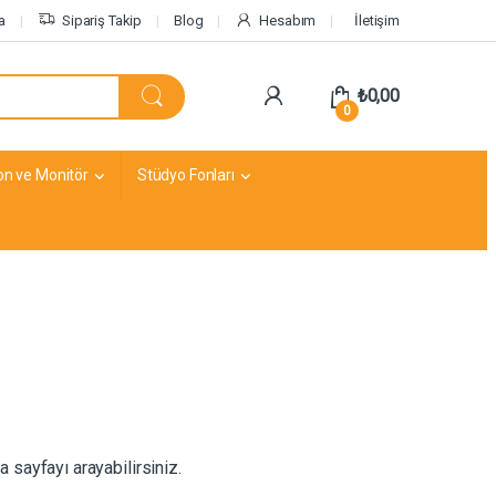
a
Sipariş Takip
Blog
Hesabım
İletişim
₺
0,00
0
on ve Monitör
Stüdyo Fonları
a sayfayı arayabilirsiniz.