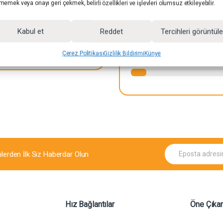
₺
10.999,00
₺
16.999,00
memek veya onayı geri çekmek, belirli özellikleri ve işlevleri olumsuz etkileyebilir.
Kabul et
Reddet
Tercihleri görüntül
Mevcut:
8
₺
17.999,00
Çerez Politikası
Gizlilik Bildirimi
Künye
Mevc
E
mlerden İlk Siz Haberdar Olun
p
o
s
t
a
*
Hız Bağlantılar
Öne Çıkan