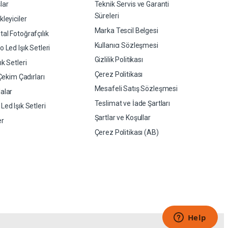
lar
Teknik Servis ve Garanti
Süreleri
leyiciler
Marka Tescil Belgesi
al Fotoğrafçılık
Kullanıcı Sözleşmesi
 Led Işık Setleri
Gizlilik Politikası
k Setleri
Çerez Politikası
 Çekim Çadırları
Mesafeli Satış Sözleşmesi
alar
Teslimat ve İade Şartları
ed Işık Setleri
Şartlar ve Koşullar
er
Çerez Politikası (AB)